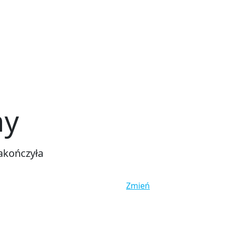
ny
akończyła
Zmień