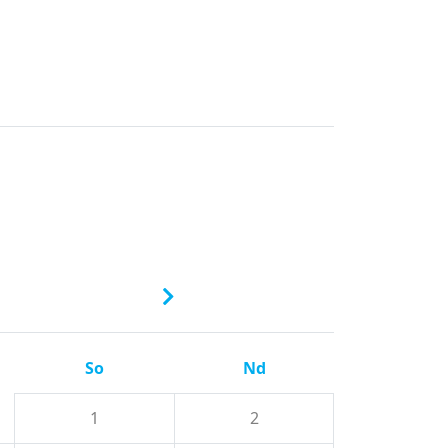
So
Nd
1
2