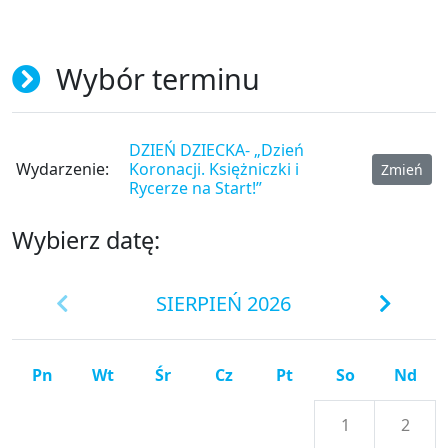
Wybór terminu
DZIEŃ DZIECKA- „Dzień
Wydarzenie:
Koronacji. Księżniczki i
Zmień
Rycerze na Start!”
Wybierz datę:
SIERPIEŃ 2026
Pn
Wt
Śr
Cz
Pt
So
Nd
1
2