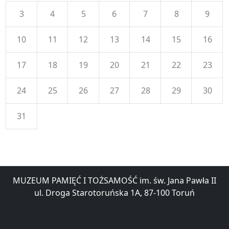
3
4
5
6
7
8
9
10
11
12
13
14
15
16
17
18
19
20
21
22
23
24
25
26
27
28
29
30
31
MUZEUM PAMIĘĆ I TOŻSAMOŚĆ im. św. Jana Pawła II
ul. Droga Starotoruńska 1A, 87-100 Toruń