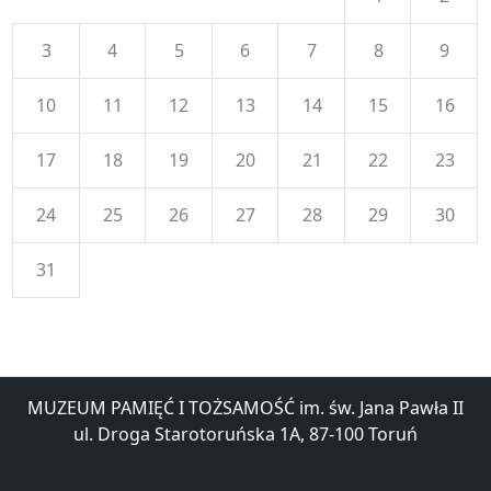
3
4
5
6
7
8
9
10
11
12
13
14
15
16
17
18
19
20
21
22
23
24
25
26
27
28
29
30
31
MUZEUM PAMIĘĆ I TOŻSAMOŚĆ im. św. Jana Pawła II
ul. Droga Starotoruńska 1A, 87-100 Toruń