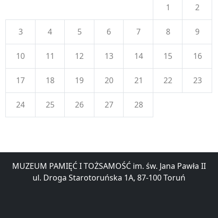
1
2
3
4
5
6
7
8
9
10
11
12
13
14
15
16
17
18
19
20
21
22
23
24
25
26
27
28
MUZEUM PAMIĘĆ I TOŻSAMOŚĆ im. św. Jana Pawła II
ul. Droga Starotoruńska 1A, 87-100 Toruń