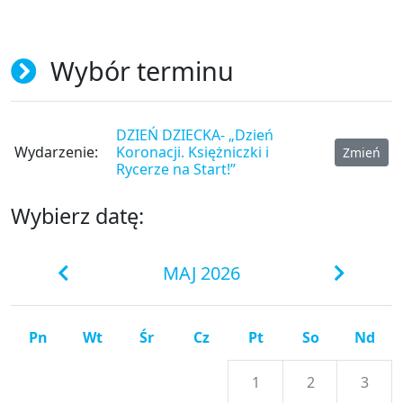
Wybór terminu
DZIEŃ DZIECKA- „Dzień
Wydarzenie:
Koronacji. Księżniczki i
Zmień
Rycerze na Start!”
Wybierz datę:
MAJ 2026
Pn
Wt
Śr
Cz
Pt
So
Nd
1
2
3