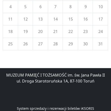
4
5
6
7
8
9
10
11
12
13
14
15
16
17
18
19
20
21
22
23
24
25
26
27
28
29
30
31
MUZEUM PAMIĘĆ I TOŻSAMOŚĆ im. św. Jana Pawła II
ul. Droga Starotoruńska 1A, 87-100 Toruń
System sprzedaży i rezerwacji biletów iKSORIS